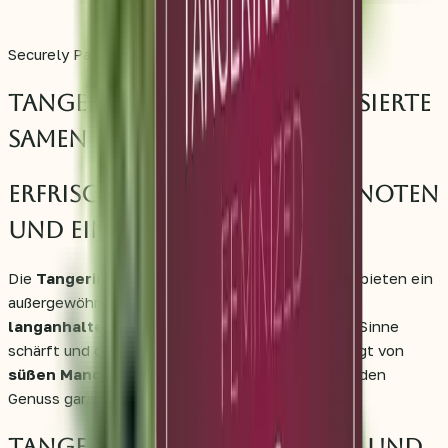
Securely Packaged
Tangerine Sugar® – 3 feminisierte
Samen
Erfrischende Mandarinen-Noten
und ein zerebraler Rausch
Die
Tangerine Sugar® – 3 feminisierte Samen
bieten ein
außergewöhnliches Cannabis-Erlebnis mit einem
langanhaltenden zerebralen Rausch
, der die Sinne
schärft und den Geist belebt. Ihr Aroma ist geprägt von
süßen Mandarinen-Noten
, die einen erfrischenden
Genuss garantieren.
Tangerine Sugar® – Genetik und