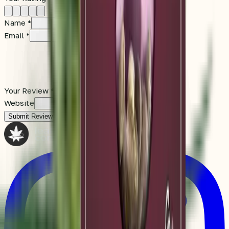
Name
*
Email
*
Your Review
*
Website
Submit Review