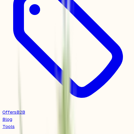
Offers
B2B
Blog
Tools