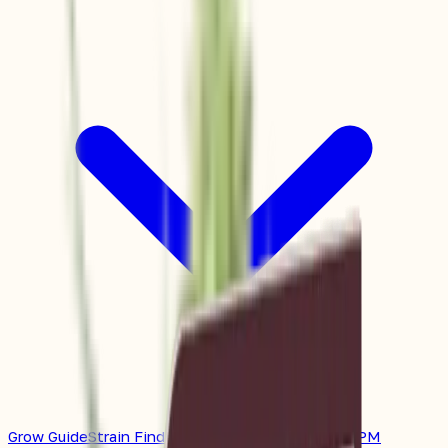
Grow Guide
Strain Finder
Grow Space Planner
EC/PPM