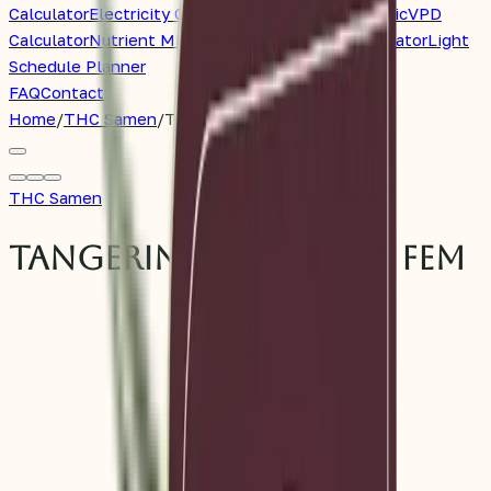
Calculator
Electricity Cost Calculator
pH Diagnostic
VPD
Calculator
Nutrient Mix Calculator
Watering Calculator
Light
Schedule Planner
FAQ
Contact
Home
/
THC Samen
/
Tangerine Sugar ® -3- Fem
THC Samen
Tangerine Sugar ® -3- Fem