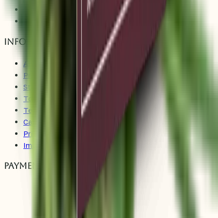
Growing Guide
FAQ
Information
About Us
Promise
Strain Finder
Tools
Terms and Conditions
Cancellation Policy
Privacy Policy
Imprint
Payment Methods