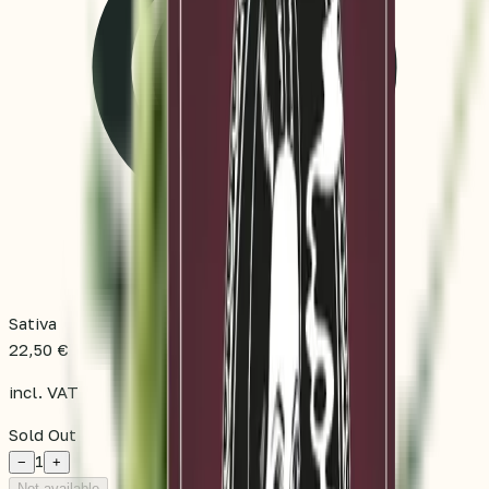
Sativa
22,50 €
incl. VAT
Sold Out
1
−
+
Not available