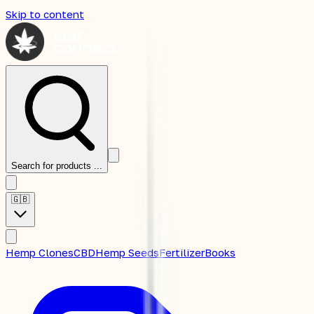
Skip to content
Search for products ...
🇬🇧
Hemp Clones
CBD
Hemp Seeds
Fertilizer
Books