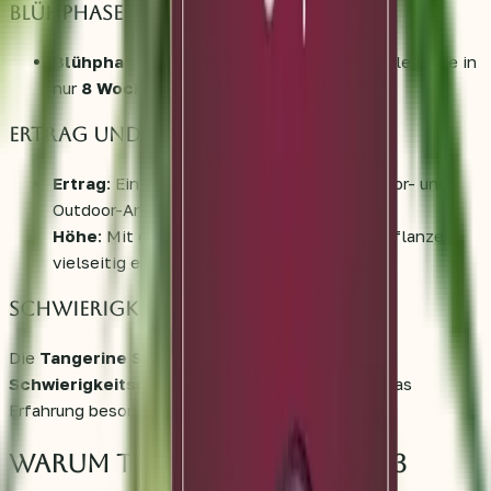
Blühphase
Blühphase
: Die Pflanzen erreichen ihre volle Blüte in
nur
8 Wochen
.
Ertrag und Wuchshöhe
Ertrag
: Ein
mittlerer Ertrag
, ideal für Indoor- und
Outdoor-Anbau.
Höhe
: Mit einer
mittleren Höhe
sind die Pflanzen
vielseitig einsetzbar.
Schwierigkeitsgrad
Die
Tangerine Sugar®
hat einen
mittleren
Schwierigkeitsgrad
, was sie für Grower mit etwas
Erfahrung besonders geeignet macht.
Warum Tangerine Sugar® – 3