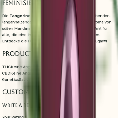
feminisierte Samen wählen?
Die
Tangerine Sugar®
überzeugt mit einem belebenden,
langanhaltenden High und einem einzigartigen Aroma von
süßen Mandarinen. Diese Sorte ist die perfekte Wahl für
alle, die eine inspirierende Sativa-Erfahrung suchen.
Entdecke die Frische und Energie der Tangerine Sugar®!
Product Details
THC
Keine Angaben %
CBD
Keine Angaben %
Genetics
Sativa
Customer Reviews
Write a Review
Your Rating
*