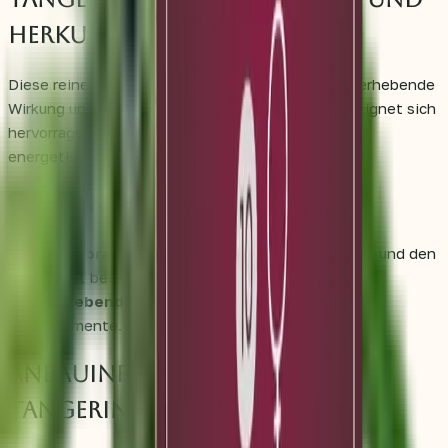
Herkunft
Diese reine
Sativa-Sorte
wurde speziell für ihre erhebende
Wirkung und ihr fruchtiges Aroma gezüchtet. Sie eignet sich
hervorragend für alle, die eine inspirierende und
energetische Erfahrung suchen.
Wirkung und Effekte
Zerebraler Rausch
, der langanhaltend wirkt und den
Geist belebt.
Erhebend
, ideal für kreative und produktive
Momente.
Anbauinformationen –
Tangerine Sugar®