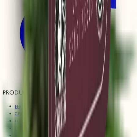
Products
Hemp Clones
CBD Clones
Hemp Seeds
Fertilizer & Additives
Books