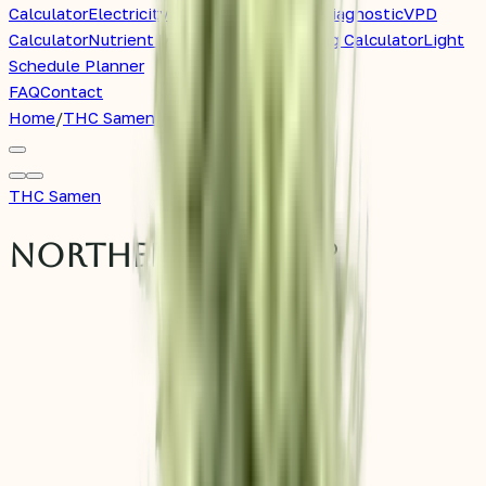
Calculator
Electricity Cost Calculator
pH Diagnostic
VPD
Calculator
Nutrient Mix Calculator
Watering Calculator
Light
Schedule Planner
FAQ
Contact
Home
/
THC Samen
/
Northern Lights®
THC Samen
Northern Lights®