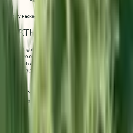
Securely Packaged
Northern Lights®
Northern Lights® ist eine feminisierte Indica von Sensi
Seed mit 20.00% THC und 0.00% CBD. Diese Sorte zeichnet
sich dadurch aus, dass sie klassische afghanische Genetik,
eine kurze Blütezeit und eine sehr stabile Struktur
kombiniert.
Wirkung & Effekt von Northern
Lights®
Als reine Indica sorgt diese Sorte in erster Linie für tiefe,
ganzkörperliche Entspannung. Gleichzeitig bleibt die
Wirkung oft klar und angenehm, was sie zu einer