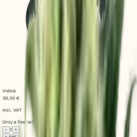
Indica
38,00 €
incl. VAT
Only a few left
1
−
+
+ Add