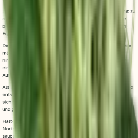
Northern Lights® blüht in nur 7 Wochen und gehört damit zu
den schnelleren Indica-Sorten. Aus diesem Grund ist sie
besonders interessant für Grower, die schnelle, planbare
Ergebnisse erzielen möchten.
Die feminisierten Samen erleichtern den Einstieg, da keine
männlichen Pflanzen entfernt werden müssen. Darüber
hinaus unterstützt die kompakte, stabile Wuchsstruktur
einen unkomplizierten Indoor-Anbau mit minimalem
Aufwand.
Als Indica bleibt die Pflanze in der Regel eher kompakt und
entwickelt dichte Blüten. Eine gute Luftzirkulation lohnt
sich hier, da kompakte Buds von einer sauberen Umgebung
und gleichmäßiger Pflege profitieren.
Halte Temperatur und Luftfeuchtigkeit möglichst stabil.
Northern Lights® reagiert besonders gut auf ein einfaches,
sauberes Setup mit zuverlässiger Beleuchtung und