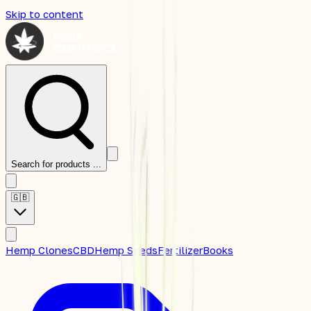
Skip to content
Search for products ...
🇬🇧
Hemp Clones
CBD
Hemp Seeds
Fertilizer
Books