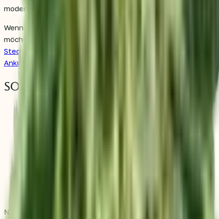
moderater Nährstoffgabe.
Wenn du mehr über die Pflege junger Pflanzen erfahren
möchtest, hilft dir dieser Leitfaden weiter:
Cannabis-
Stecklinge erfolgreich anbauen – der Leitfaden von der
Ankunft bis zur Ernte
.
Sortenprofil
Produktname:
Northern Lights®
Kategorie:
THC-Samen
THC:
20.00 %
CBD:
0.00 %
Genetik:
Indica
Typ:
feminisiert
Blütezeit:
7 Wochen
Züchter:
Sensi Seed
Northern Lights® ist eine starke Wahl für alle, die eine