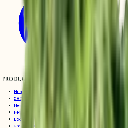
Products
Hemp Clones
CBD Clones
Hemp Seeds
Fertilizer & Additives
Books
Growing Guide