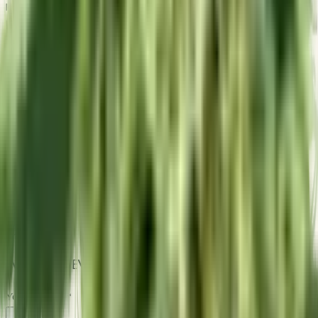
klassische Indica mit kurzer Blütezeit suchen. Diese Sorte
kombiniert zuverlässige Genetik, ein angenehmes Aroma
und eine einfache Handhabung während des Grows.
Product Details
THC
20.00 %
CBD
0.00 %
Genetics
Indica
Type
feminized
Flowering Time
7 Wochen weeks
Breeder
Sensi Seed
Customer Reviews
Write a Review
Your Rating
*