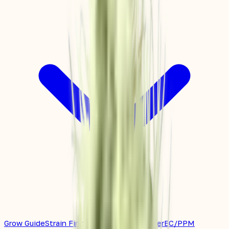
Grow Guide
Strain Finder
Grow Space Planner
EC/PPM