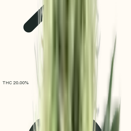
THC
20.00
%