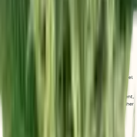
hervorragenden Wahl für ruhige Abende macht.
Mit 20.00% THC richtet sich diese Sorte vor allem an Fans
starker Indica-Effekte. Dennoch ist sie auch für Einsteiger
im Anbau geeignet, da die Pflanzen als robust und
pflegeleicht gelten.
Aroma & Geschmack
Das Aromaprofil ist klassisch, warm und erdig. Darüber
hinaus bringt ihre afghanisch geprägte Genetik in der Regel
würzige, harzige und leicht süße Noten hervor.
Beim Geruch bleibt Northern Lights® oft angenehm dezent,
was viele Indoor-Grower schätzen. Am Gaumen treten daher
häufig erdige, kräuterige, holzige Noten und ein sanfter
Hauch von Süße in den Vordergrund.
Anbau & Pflege