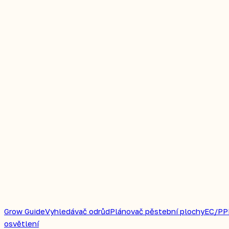
Grow Guide
Vyhledávač odrůd
Plánovač pěstební plochy
EC/PP
osvětlení