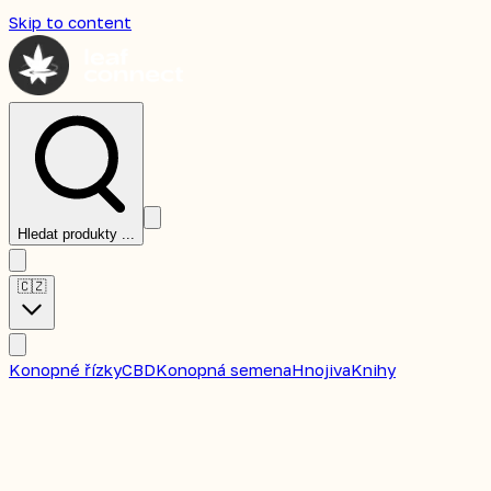
Skip to content
Hledat produkty ...
🇨🇿
Konopné řízky
CBD
Konopná semena
Hnojiva
Knihy