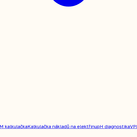
M kalkulačka
Kalkulačka nákladů na elektřinu
pH diagnostika
VP